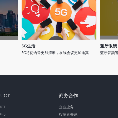
5G生活
蓝牙眼镜
5G将使语音更加清晰，在线会议更加逼真
蓝牙音频
UCT
商务合作
CT
企业业务
中心
投资者关系